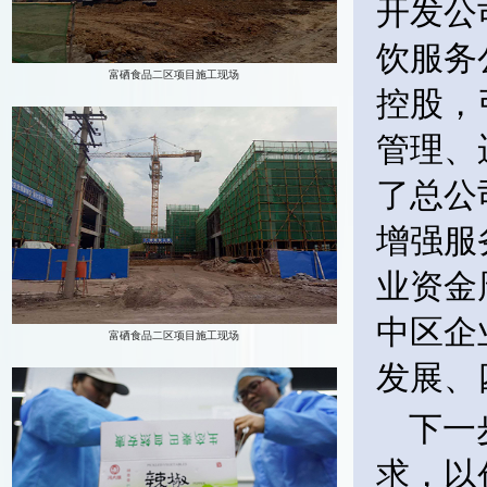
开发公
饮服务
控股，
管理、
了总公
增强服
业资金
中区企
发展、
下一
求，以