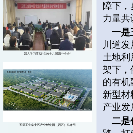
障下，
力量共
一是
川道发
土地利
架下，
的有机
新型材
产业发
二是