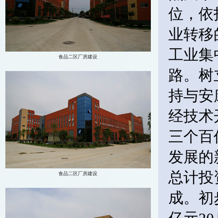
位，依
业转移
工业集
路。树
持与安
经技术
三个百
发展的
总计投
成。初