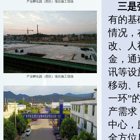
三是
有的基
情况，
改、人
金，通
讯等设
移动、
一环”
产需求
中心，
全方位