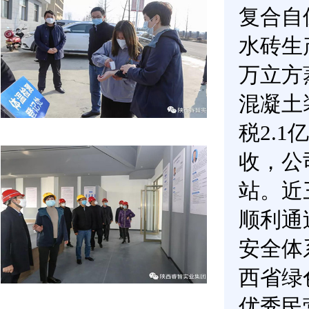
复合自
水砖生
万立方
混凝土
税2.
收，公
站。近
顺利通
安全体
西省绿
优秀民