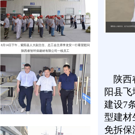
陕西
阳县飞
建设7
型建材
免拆保