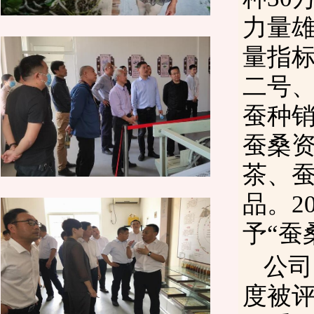
力量
量指
二号、
蚕种销
蚕桑
茶、
品。2
予“蚕
公司
度被评