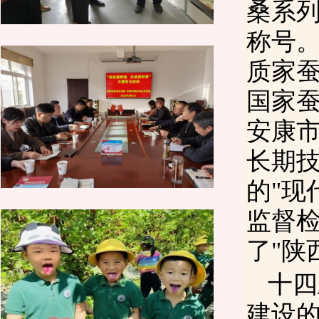
桑系
称号。
质家
国家
安康
长期
的"现
监督
了"陕
十四
建设