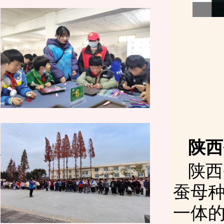
陕西
陕西
蚕母
一体的