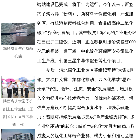
端站建设已完成，将于年内运行。今年以来，新签
约了聚丙烯（粉料）、新材料环保催化剂、产业服
务区、有机溶剂废料综合利用、食品级高纯二氧化
碳5个招商引资项目，其中投资1.6亿元的产业服务区
项目已开工建设。近期，正在积极对接洽谈投资600
烯烃项目生产成品
亿元的烯烃二期工程、中化近代环保西安公司氟化
仓储
工生产线、韩国三星半导体配套等七个项目。
今后，渭北煤化工业园区将继续坚持“大集团引
领、大项目支撑、集群化推动、园区化承载”思路，
秉承“绿色、循环、生态、安全”发展理念，增加投
入全力提升核心技术竞争力，创优内外部环境；增
陕西省人大常委会
副主任李金柱（原
强自身建设不断提高综合服务水平，增强承载能
副省长）来园区检
力；着眼可持续发展逐步完成“单产业链支撑”到“多
查工作
产业链驱动”的转化；瞄准“特色化”发展方向稳步形
成庞大的煤化工终端产业群。竭力引领和推动区域