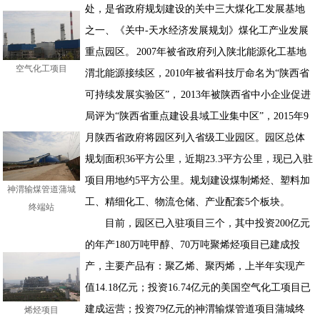
处，是省政府规划建设的关中三大煤化工发展基地
之一、《关中-天水经济发展规划》煤化工产业发展
重点园区。 2007年被省政府列入陕北能源化工基地
空气化工项目
渭北能源接续区，2010年被省科技厅命名为“陕西省
可持续发展实验区”， 2013年被陕西省中小企业促进
局评为“陕西省重点建设县域工业集中区”，2015年9
月陕西省政府将园区列入省级工业园区。园区总体
规划面积36平方公里，近期23.3平方公里，现已入驻
项目用地约5平方公里。规划建设煤制烯烃、塑料加
神渭输煤管道蒲城
终端站
工、精细化工、物流仓储、产业配套5个板块。
目前，园区已入驻项目三个，其中投资200亿元
的年产180万吨甲醇、70万吨聚烯烃项目已建成投
产，主要产品有：聚乙烯、聚丙烯，上半年实现产
值14.18亿元；投资16.74亿元的美国空气化工项目已
烯烃项目
建成运营；投资79亿元的神渭输煤管道项目蒲城终