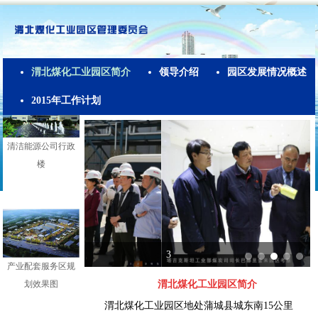
省委常委、常务副
省长姚引良视察园
区
渭北煤化工业园区简介
领导介绍
园区发展情况概述
2015年工作计划
清洁能源公司行政
楼
3
产业配套服务区规
划效果图
渭北煤化工业园区简介
渭北煤化工业园区地处蒲城县城东南15公里