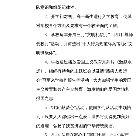
队意识和组织纪律性。
2、开学初对初、高一新生进行入学教育，使其
对学校各个方面及要求有一个较全面的了解。
3、学校每年开展三月“文明礼貌月”、四月“尊师
爱校月”活动，并评选出“个人行为规范标兵”以及“文
明班级体”。
4、学校通过播放爱国主义教育系列片《激励永
远》、组织有特色的主题班会以及请“残疾人奥运
会”冠军来学校作报告等活动，大力加强学生的爱国
主义教育和共产主义教育，激发他们的爱国之情和
报国之志。
5、组织“献爱心”活动，使同学们从活动中领悟
到：只要人人都献出一点爱，世界将变得更加美好
的道理，弘扬了扶贫济困的中华传统美德。
6、举办“法律在我心中”演讲比赛、举办“学守