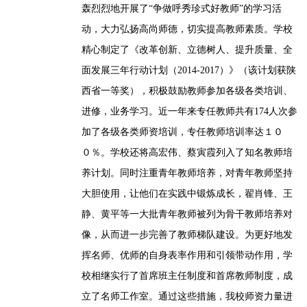
轰烈烈地开展了“争做呼秀珍式好教师”的学习活
动，大力弘扬高尚师德，切实提高教师素质。学校
精心制定了《改革创新、立德树人、提升质量、全
校园艺术节
面发展三年行动计划（2014-2017）》（该计划获陕
西省一等奖），积极鼓励教师参加各级各类培训、
进修，业务学习。近一年来专任教师共有174人次参
加了各级各类师资培训，专任教师培训率达１０
喜迎十九大 说句心
０％。学校还将高宏伟、蔡寅霞列入了知名教师培
理话
养计划。同时注重青年教师培养，对青年教师坚持
大胆使用，让他们在实践中锻炼成长，翟肖锋、王
静、黄平等一大批青年教师被列为骨干教师培养对
像，从而进一步完善了教师梯队建设。为更好地发
挥名师、优师的自身表率作用和引领带动作用，学
校相继实行了首席班主任制度和首席教师制度，成
立了名师工作室。通过这些措施，我校师资力量进