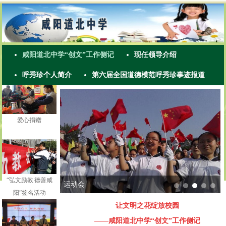
赛祭扫英烈
咸阳道北中学“创文”工作侧记
现任领导介绍
呼秀珍个人简介
第六届全国道德模范呼秀珍事迹报道
爱心捐赠
“弘文励教 德善咸
阳”签名活动
运动会
让文明之花绽放校园
——咸阳道北中学“创文”工作侧记