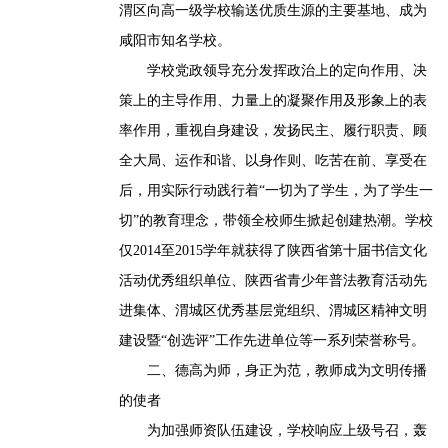
渭区向高一级学校输送优质生源的主要基地、成为
咸阳市知名学校。
赛祭扫英烈
学校党政领导充分发挥政治上的定向作用、决
策上的主导作用、力量上的凝聚作用及形象上的表
率作用，重视自身建设，发扬民主、履行职责、顾
全大局、运作和谐、以身作则、吃苦在前、享受在
爱心捐赠
后，用实际行动践行着“一切为了学生，为了学生一
切”的教育理念，带领全校师生掀起创建热潮。学校
仅2014至2015学年就获得了陕西省第十届书信文化
活动优秀组织单位、陕西省青少年普法教育活动先
“弘文励教 德善咸
进集体、渭城区优秀基层党组织、渭城区精神文明
阳”签名活动
建设暨“创选评”工作先进单位等一系列荣誉称号。
二、德高为师，身正为范，教师成为文明传播
的使者
校园艺术节
为加强师资队伍建设，学校响应上级号召，轰