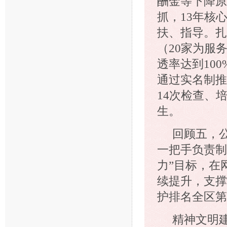
酬金等下降原
抓，13年核
扶、指导。扎
（20家为服
透率达到10
通过实名制推
14次检查、
生。
回顾五，
一把手负责制
力”目标，在
续提升，支撑
护排名全区第
精神文明