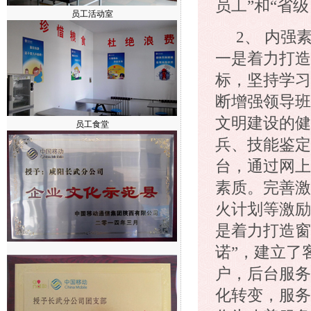
员工”和“省
2、 内
一是着力打造
标，坚持学习
断增强领导班
文明建设的健
兵、技能鉴定
台，通过网上
素质。完善激
火计划等激励
是着力打造窗
诺”，建立了
户，后台服务
化转变，服务