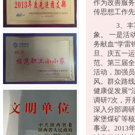
作为改善服务
传思想工作先
3、丰富
象。 一是活
务献血”学雷
旦、庆五一运
范、第三届全
活动，加强员
风。群众路线
健康促发展”
调研7次，开
深入分部调研
家堡煤矿等核
事业。201