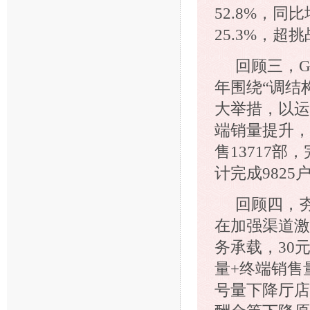
52.8%，同
25.3%，超
回顾三，
年围绕“调结
大举措，以运
端销量提升，
售13717部
计完成9825
回顾四，
在加强渠道激
务承载，30
量+终端销售
号量下降厅店