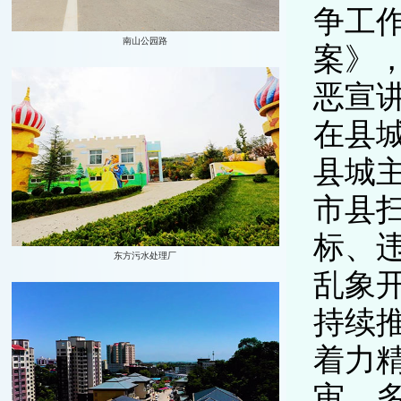
争工
案》
恶宣
在县
县城
市县
标、
乱象
持续
着力
审，