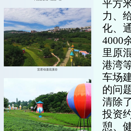
平方
力、
化、
400
里原
港湾
车场
的问
清除
投资约
憩、健