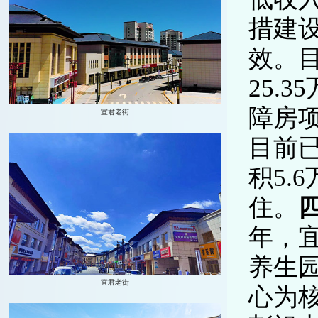
措建
效。目
25.
障房项
目前
积5.
住。
年，
养生
心为