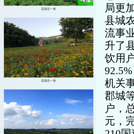
局更加
县城
流事
升了县
饮用户
92.
机关
郡城等
户，总
元，
21