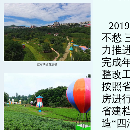
20
不愁
力推
完成
整改工
按照省
房进行
省建
造“