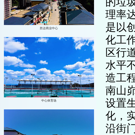
的垃
理率达
是以
化工
区行
水平不
造工
南山
设置
化，
沿街