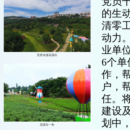
党员
的生
清零
动力
业单
6个
作，帮
户，
任。将
建设及
划中，