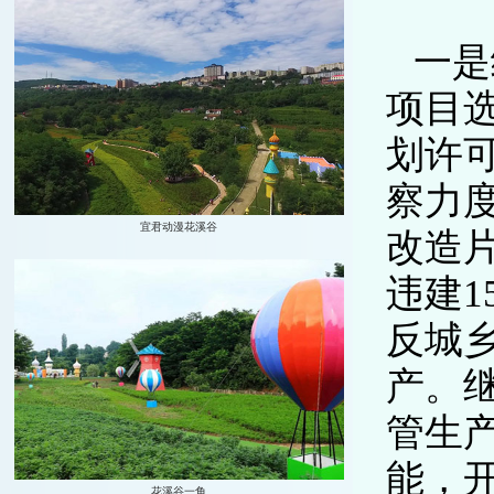
一是
项目
划许
察力
改造
违建1
反城
产。
管生
能，