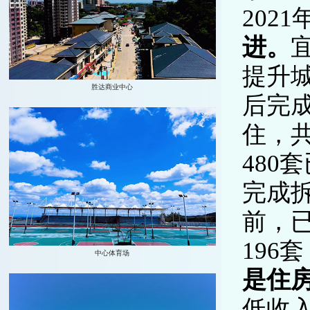
202
进。
提升
后完
住，
480
完成
前，已
19
是住
低收