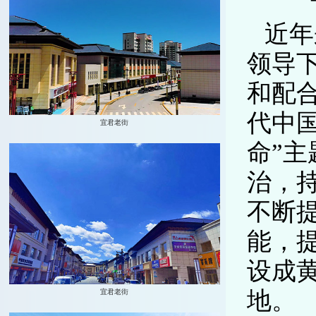
近年
领导
和配
代中
命”
治，
不断
能，
设成
地。