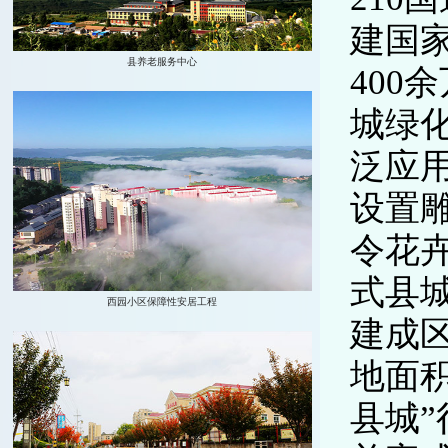
建国
40
城绿
泛应
设置
令花卉
式县
建成区
地面积
县城”