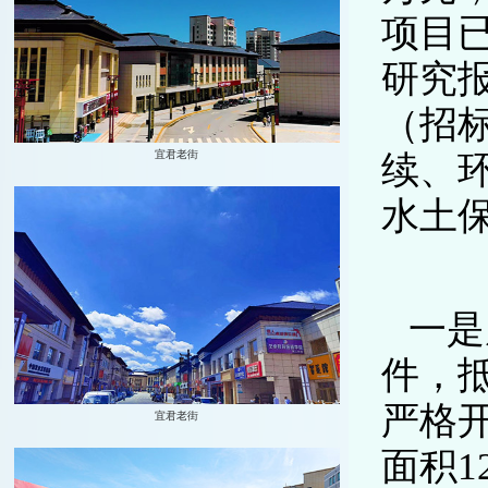
项目
研究
（招
续、
水土
一是
件，抵
严格
面积1