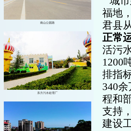
城市
福地
君县
正常
活污水
120
排指
34
程和
支持
建设工