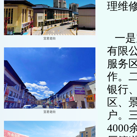
理维修
一是
有限
服务
作。
银行
区、
户。
400