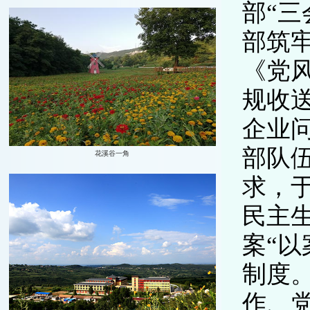
部“
部筑
《党
规收
企业
部队
求，
民主
案“
制度
作、