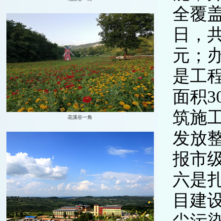
全覆盖
日，共
元；办
是工
面积3
筑施
发放
报市
六是扎
目建