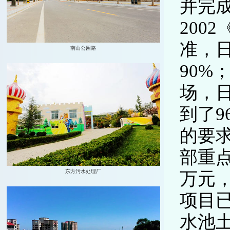
并完成
200
准，日
90%
场，
到了9
的要
部重点
万元
项目已
水池