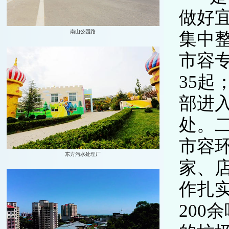
做好
集中
市容
35起
部进入
处。
市容环
家、
作扎实
20