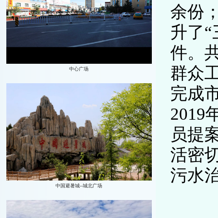
余份
升了
件。共
群众工
完成
201
员提
活密
污水治