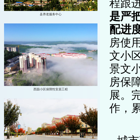
程跟
是严
配进
房使用
文小区
景文
房保
展。完
作，累