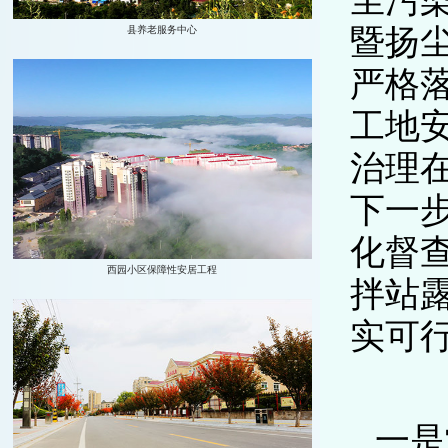
尘污
暨扬
严格落
工地
治理在
下一
化督
拌站
实可
一是