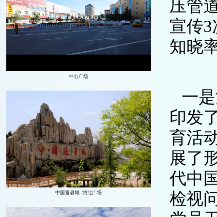
压管道
宣传3
知晓
一是
印发了
育活
展了
代中
检视