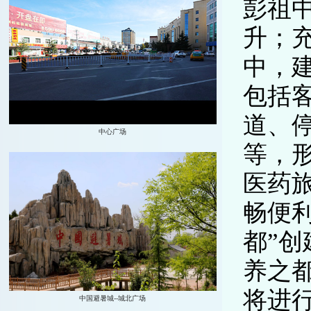
彭祖
升；
中，
包括
道、
等，
医药
畅便利
都”
养之
将进