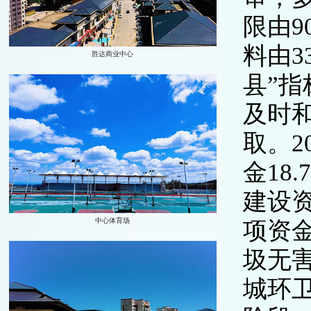
限由9
料由3
县”
及时
取。2
金18
建设资
项资
圾无
城环