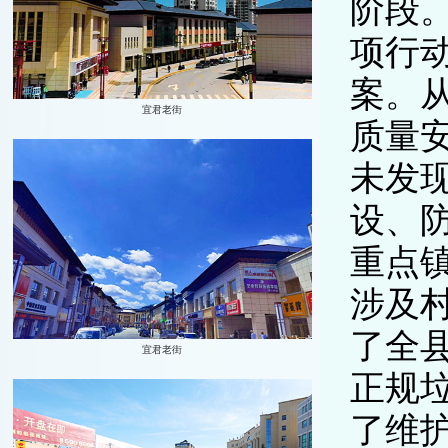
阶段
项行
案。
质量
未发
设、防
重点
涉及
了全
正规
了维护