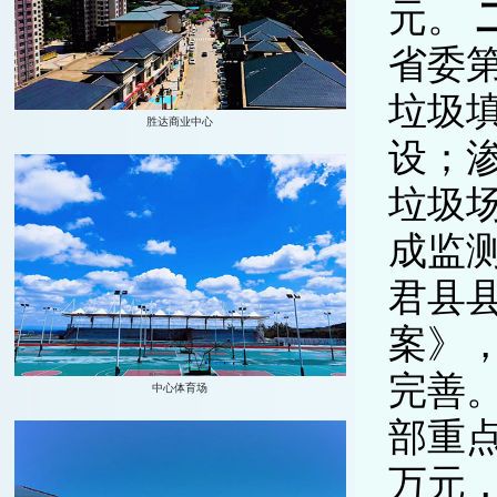
元。
省委
垃圾
设；
垃圾场
成监
君县
案》
完善
部重点
万元