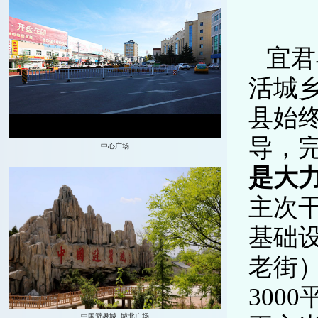
宜君
活城
县始
导，
是大
主次
基础
老街）
300