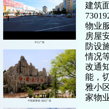
建筑面
730
物业
房屋
防设
情况
改通
能，
雅小
家物